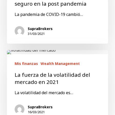
industria
seguro en la post pandemia
del
La pandemia de COVID-19 cambió…
seguro
en
SupraBrokers
la
31/03/2021
post
pandemia
La
fuerza
Mis finanzas
Wealth Management
de
La fuerza de la volatilidad del
la
mercado en 2021
volatilidad
La volatilidad del mercado es…
del
mercado
SupraBrokers
en
16/03/2021