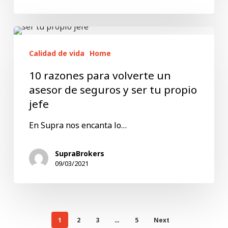
2021
10
razones
Calidad de vida
Home
para
10 razones para volverte un
volverte
asesor de seguros y ser tu propio
un
jefe
asesor
En Supra nos encanta lo…
de
seguros
SupraBrokers
y
09/03/2021
ser
tu
propio
1
2
3
…
5
Next