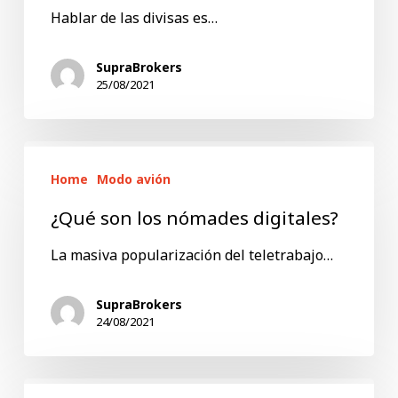
dólar
Hablar de las divisas es…
en
el
SupraBrokers
25/08/2021
mundo?
¿Qué
Home
Modo avión
son
los
¿Qué son los nómades digitales?
nómades
La masiva popularización del teletrabajo…
digitales?
SupraBrokers
24/08/2021
El