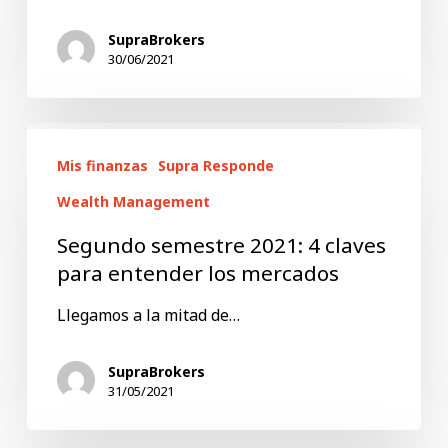
inversiones?
SupraBrokers
30/06/2021
Segundo
Mis finanzas
Supra Responde
semestre
2021:
Wealth Management
4
Segundo semestre 2021: 4 claves
claves
para entender los mercados
para
Llegamos a la mitad de…
entender
los
SupraBrokers
31/05/2021
mercados