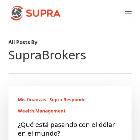
Skip
Menu
to
main
content
All Posts By
SupraBrokers
¿Qué
Mis finanzas
Supra Responde
está
pasando
Wealth Management
con
¿Qué está pasando con el dólar
el
en el mundo?