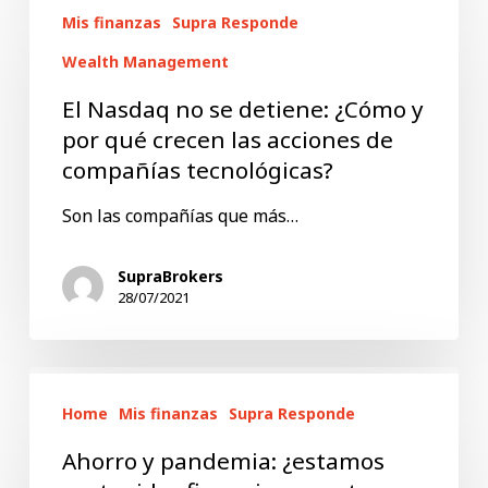
Mis finanzas
Supra Responde
Nasdaq
no
Wealth Management
se
El Nasdaq no se detiene: ¿Cómo y
detiene:
por qué crecen las acciones de
¿Cómo
compañías tecnológicas?
y
Son las compañías que más…
por
qué
SupraBrokers
28/07/2021
crecen
las
acciones
Ahorro
de
Home
Mis finanzas
Supra Responde
y
compañías
pandemia:
Ahorro y pandemia: ¿estamos
tecnológicas?