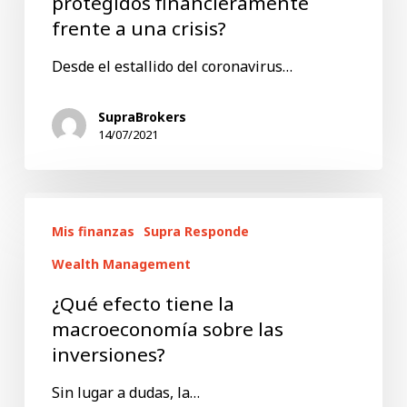
¿estamos
protegidos financieramente
frente a una crisis?
protegidos
financieramente
Desde el estallido del coronavirus…
frente
a
SupraBrokers
14/07/2021
una
crisis?
¿Qué
Mis finanzas
Supra Responde
efecto
tiene
Wealth Management
la
¿Qué efecto tiene la
macroeconomía
macroeconomía sobre las
sobre
inversiones?
las
Sin lugar a dudas, la…