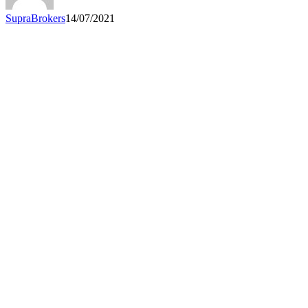
una
crisis?
SupraBrokers
14/07/2021