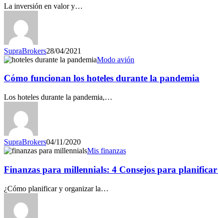
La inversión en valor y…
SupraBrokers
28/04/2021
Cómo
Modo avión
funcionan
los
Cómo funcionan los hoteles durante la pandemia
hoteles
durante
Los hoteles durante la pandemia,…
la
pandemia
SupraBrokers
04/11/2020
Finanzas
Mis finanzas
para
millennials:
Finanzas para millennials: 4 Consejos para planificar 
4
Consejos
¿Cómo planificar y organizar la…
para
planificar
tu