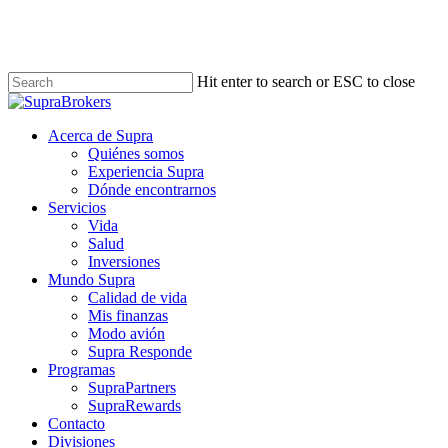
Skip
to
main
content
Hit enter to search or ESC to close
Close
Search
Menu
Acerca de Supra
Quiénes somos
Experiencia Supra
Dónde encontrarnos
Servicios
Vida
Salud
Inversiones
Mundo Supra
Calidad de vida
Mis finanzas
Modo avión
Supra Responde
Programas
SupraPartners
SupraRewards
Contacto
Divisiones