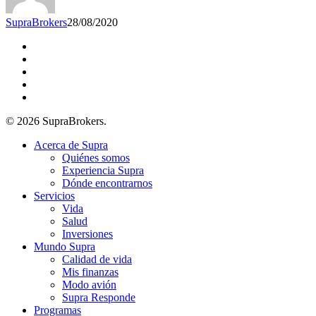
estrategia
SupraBrokers
28/08/2020
twitter
facebook
linkedin
youtube
instagram
© 2026 SupraBrokers.
Close
Acerca de Supra
Menu
Quiénes somos
Experiencia Supra
Dónde encontrarnos
Servicios
Vida
Salud
Inversiones
Mundo Supra
Calidad de vida
Mis finanzas
Modo avión
Supra Responde
Programas