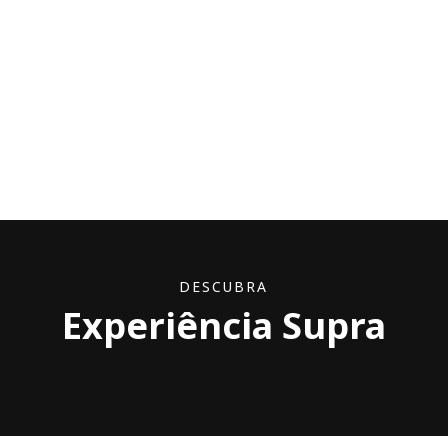
cliente.
https://www.youtube.com/watch?v=xgqxmQBCf78
DESCUBRA
Experiência Supra