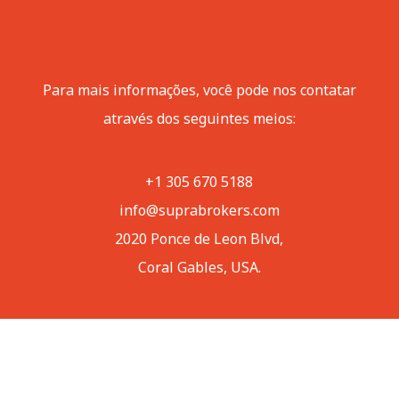
+54 11 5984 1100
info@suprabrokers.com
P
ara mais informações, você pode nos contatar
através dos seguintes meios:
+1 305 670 5188
info@suprabrokers.com
2020 Ponce de Leon Blvd,
Coral Gables, USA.