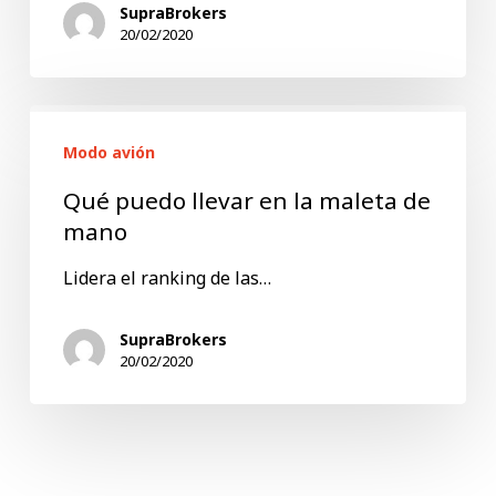
SupraBrokers
20/02/2020
Qué
Modo avión
puedo
llevar
Qué puedo llevar en la maleta de
en
mano
la
Lidera el ranking de las…
maleta
de
SupraBrokers
20/02/2020
mano