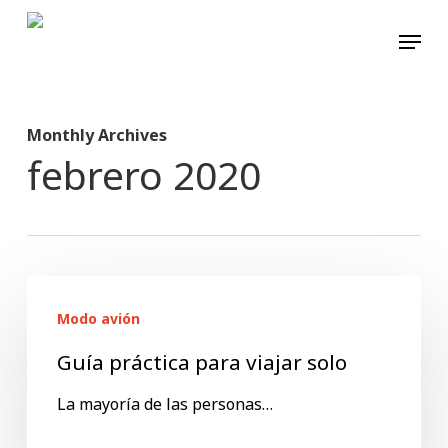
Skip
Menu
to
main
content
Monthly Archives
febrero 2020
Guía
Modo avión
práctica
para
Guía práctica para viajar solo
viajar
La mayoría de las personas…
solo