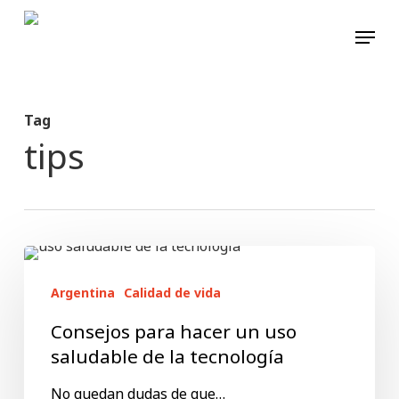
Skip
Menu
to
main
content
Tag
tips
Consejos
para
Argentina
Calidad de vida
hacer
Consejos para hacer un uso
un
saludable de la tecnología
uso
No quedan dudas de que…