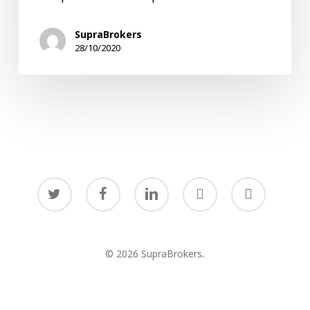
saludable
de
SupraBrokers
la
28/10/2020
tecnología
twitter
facebook
linkedin
youtube
instagram
© 2026 SupraBrokers.