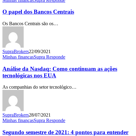
Minhas finanças
Supra Responde
papel
dos
O papel dos Bancos Centrais
Bancos
Centrais
Os Bancos Centrais são os…
SupraBrokers
22/09/2021
Análise
Minhas finanças
Supra Responde
da
Nasdaq:
Análise da Nasdaq: Como continuam as ações
Como
tecnológicas nos EUA
continuam
as
As companhias do setor tecnológico…
ações
tecnológicas
nos
EUA
SupraBrokers
28/07/2021
Segundo
Minhas finanças
Supra Responde
semestre
de
Segundo semestre de 2021: 4 pontos para entender