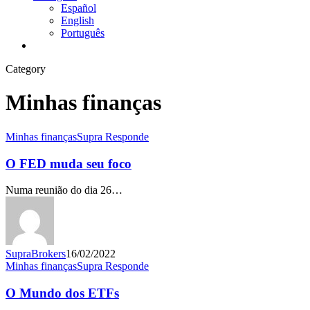
Español
English
Português
twitter
facebook
linkedin
youtube
instagram
Category
Minhas finanças
O
Minhas finanças
Supra Responde
FED
muda
O FED muda seu foco
seu
foco
Numa reunião do dia 26…
SupraBrokers
16/02/2022
O
Minhas finanças
Supra Responde
Mundo
dos
O Mundo dos ETFs
ETFs