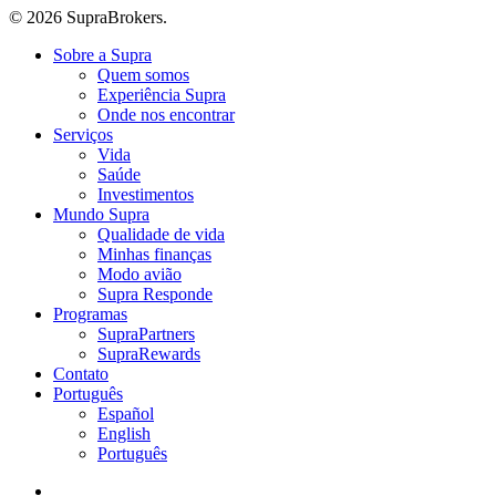
© 2026 SupraBrokers.
Close
Sobre a Supra
Menu
Quem somos
Experiência Supra
Onde nos encontrar
Serviços
Vida
Saúde
Investimentos
Mundo Supra
Qualidade de vida
Minhas finanças
Modo avião
Supra Responde
Programas
SupraPartners
SupraRewards
Contato
Português
Español
English
Português
twitter