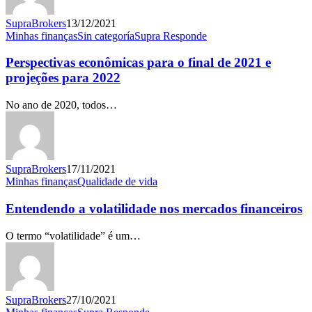
SupraBrokers
13/12/2021
Perspectivas
Minhas finanças
Sin categoría
Supra Responde
econômicas
para
Perspectivas econômicas para o final de 2021 e
o
projeções para 2022
final
de
No ano de 2020, todos…
2021
e
projeções
para
2022
SupraBrokers
17/11/2021
Entendendo
Minhas finanças
Qualidade de vida
a
volatilidade
Entendendo a volatilidade nos mercados financeiros
nos
mercados
O termo “volatilidade” é um…
financeiros
SupraBrokers
27/10/2021
O