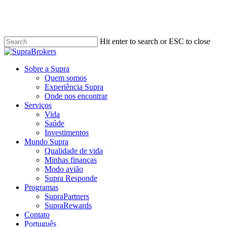
Skip
to
main
content
Hit enter to search or ESC to close
Close
Search
Menu
Sobre a Supra
Quem somos
Experiência Supra
Onde nos encontrar
Serviços
Vida
Saúde
Investimentos
Mundo Supra
Qualidade de vida
Minhas finanças
Modo avião
Supra Responde
Programas
SupraPartners
SupraRewards
Contato
Português