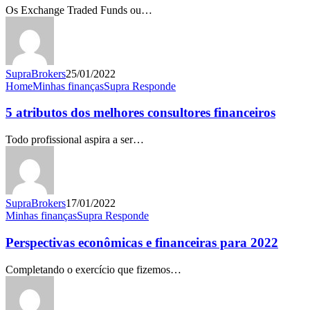
Os Exchange Traded Funds ou…
SupraBrokers
25/01/2022
5
Home
Minhas finanças
Supra Responde
atributos
dos
5 atributos dos melhores consultores financeiros
melhores
consultores
Todo profissional aspira a ser…
financeiros
SupraBrokers
17/01/2022
Perspectivas
Minhas finanças
Supra Responde
econômicas
e
Perspectivas econômicas e financeiras para 2022
financeiras
para
Completando o exercício que fizemos…
2022