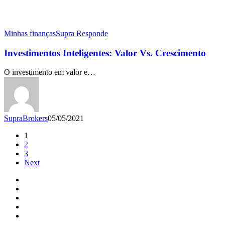
Minhas finanças
Supra Responde
Investimentos Inteligentes: Valor Vs. Crescimento
O investimento em valor e…
SupraBrokers
05/05/2021
1
2
3
Next
twitter
facebook
linkedin
youtube
instagram