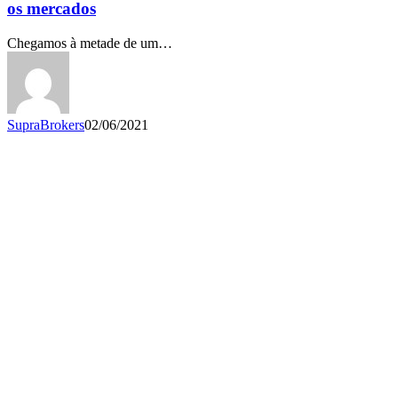
2021:
os mercados
4
pontos
Chegamos à metade de um…
para
entender
os
mercados
SupraBrokers
02/06/2021