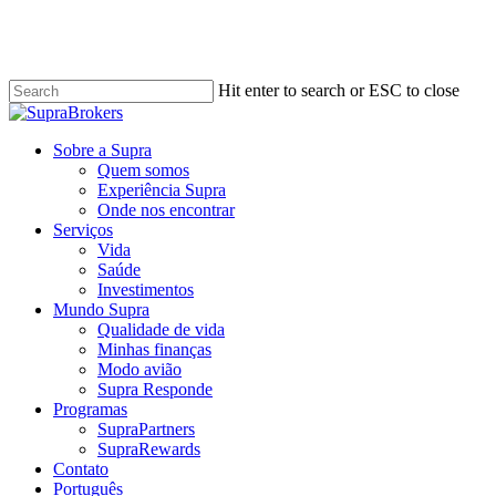
Skip
to
main
content
Hit enter to search or ESC to close
Close
Search
Menu
Sobre a Supra
Quem somos
Experiência Supra
Onde nos encontrar
Serviços
Vida
Saúde
Investimentos
Mundo Supra
Qualidade de vida
Minhas finanças
Modo avião
Supra Responde
Programas
SupraPartners
SupraRewards
Contato
Português