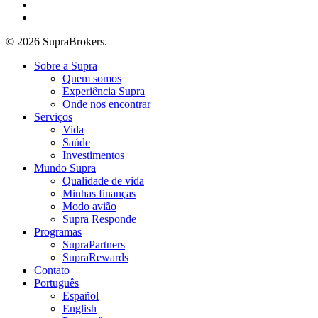
youtube
instagram
© 2026 SupraBrokers.
Close
Sobre a Supra
Menu
Quem somos
Experiência Supra
Onde nos encontrar
Serviços
Vida
Saúde
Investimentos
Mundo Supra
Qualidade de vida
Minhas finanças
Modo avião
Supra Responde
Programas
SupraPartners
SupraRewards
Contato
Português
Español
English