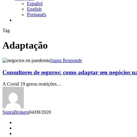
Español
English
Português
twitter
facebook
linkedin
youtube
instagram
Tag
Adaptação
Consultores
Supra Responde
de
seguros:
Consultores de seguros: como adaptar seu negócios 
como
adaptar
A Covid 19 gerou restrições…
seu
negócios
na
pandemia
SupraBrokers
04/09/2020
twitter
facebook
linkedin