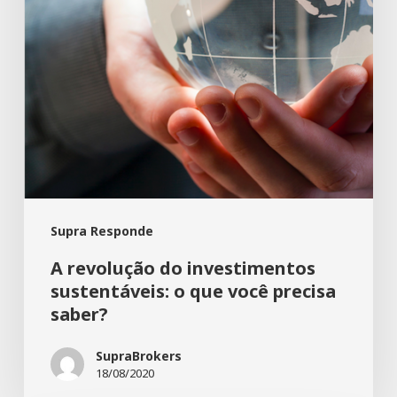
que
você
precisa
saber?
Supra Responde
A revolução do investimentos
sustentáveis: o que você precisa
saber?
SupraBrokers
18/08/2020