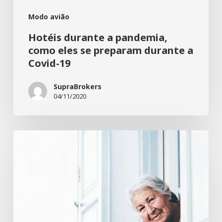
Modo avião
Hotéis durante a pandemia,
como eles se preparam durante a
Covid-19
SupraBrokers
04/11/2020
Como
aproveitar
a
terceira
idade
plenamente?