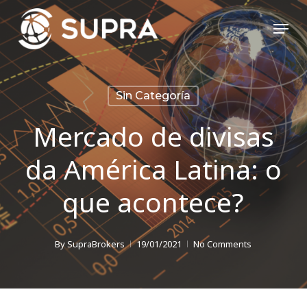
Skip
Menu
to
Close
main
Menu
content
Sin Categoría
Mercado de divisas
da América Latina: o
que acontece?
By
SupraBrokers
19/01/2021
No Comments