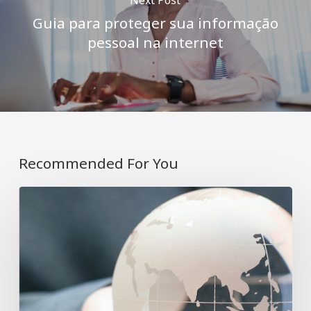
Guia para proteger sua informação
pessoal na internet
Recommended For You
A
revolução
do
investimentos
sustentáveis:
o